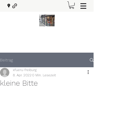
xfueru-freiburg@t-online.de
0761 36741
Beitrag
xfueru-freiburg
8. Apr. 2022
0 Min. Lesezeit
kleine Bitte