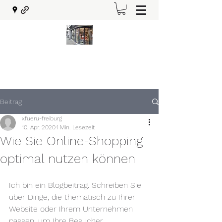
xfueru-freiburg@t-online.de
0761 36741
Beitrag
xfueru-freiburg
10. Apr. 2020
1 Min. Lesezeit
Wie Sie Online-Shopping
optimal nutzen können
Ich bin ein Blogbeitrag. Schreiben Sie 
über Dinge, die thematisch zu Ihrer 
Website oder Ihrem Unternehmen 
passen, um Ihre Besucher 